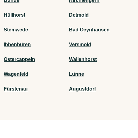
Bünde
Kirchlengern
Hüllhorst
Detmold
Stemwede
Bad Oeynhausen
Ibbenbüren
Versmold
Ostercappeln
Wallenhorst
Wagenfeld
Lünne
Fürstenau
Augustdorf