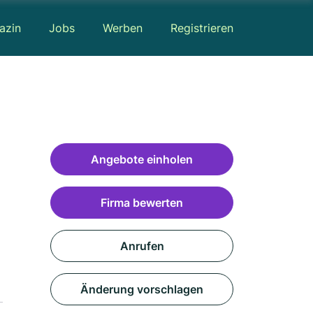
azin
Jobs
Werben
Registrieren
Angebote einholen
Firma bewerten
Anrufen
Änderung vorschlagen