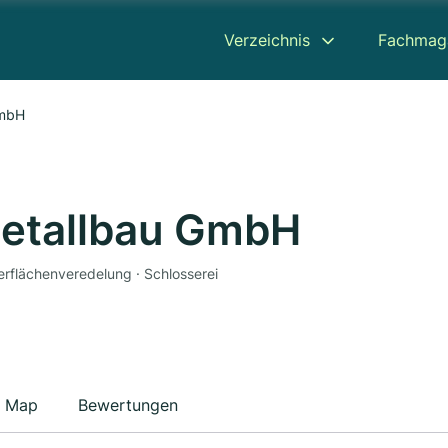
Verzeichnis
Fachmag
GmbH
etallbau GmbH
erflächenveredelung · Schlosserei
Map
Bewertungen