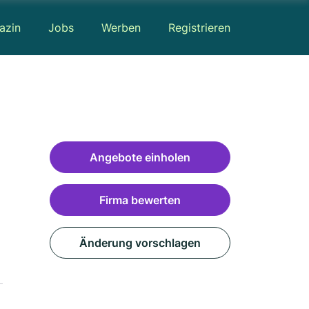
azin
Jobs
Werben
Registrieren
Angebote einholen
Firma bewerten
Änderung vorschlagen