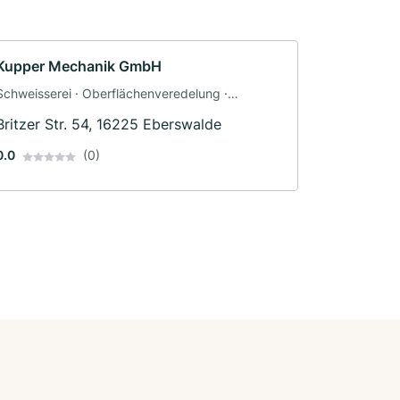
Kupper Mechanik GmbH
Schweisserei · Oberflächenveredelung ·
Schlosserei
Britzer Str. 54, 16225 Eberswalde
0.0
(0)