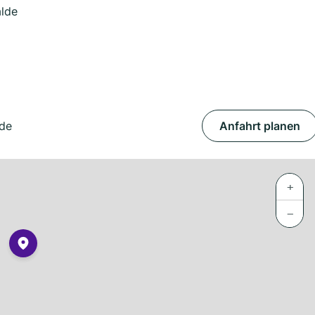
alde
lde
Anfahrt planen
+
−