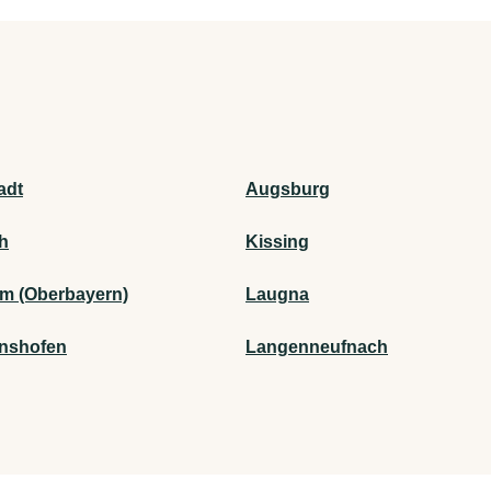
adt
Augsburg
h
Kissing
m (Oberbayern)
Laugna
nshofen
Langenneufnach