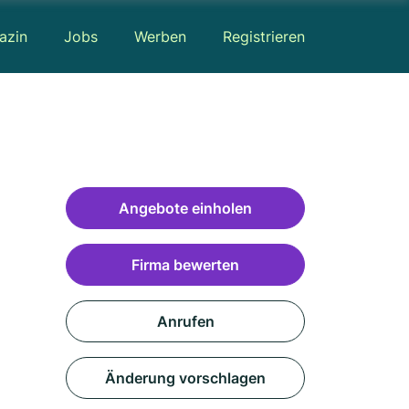
azin
Jobs
Werben
Registrieren
Angebote einholen
Firma bewerten
Anrufen
Änderung vorschlagen