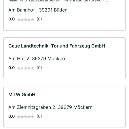
Fassadenarbeiten · Maler · Bodenleger · Fliesenleger ·
Am Bahnhof , 39291 Büden
Raumausstatter · Renovierung · Tapezierer · Türenbau ·
Fensterbau
0.0
(0)
Geue Landtechnik, Tor und Fahrzeug GmbH
Am Hof 2, 39279 Möckern
0.0
(0)
MTW GmbH
Am Ziemnitzgraben 2, 39279 Möckern
0.0
(0)