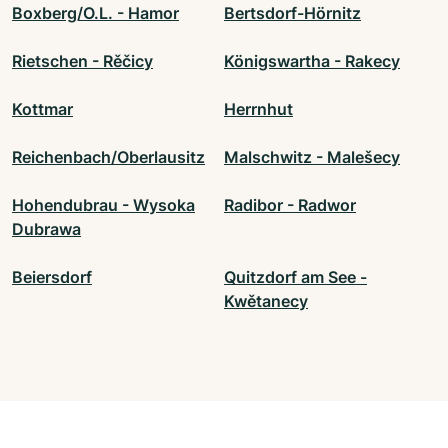
Boxberg/O.L. - Hamor
Bertsdorf-Hörnitz
Rietschen - Rěčicy
Königswartha - Rakecy
Kottmar
Herrnhut
Reichenbach/Oberlausitz
Malschwitz - Malešecy
Hohendubrau - Wysoka
Radibor - Radwor
Dubrawa
Beiersdorf
Quitzdorf am See -
Kwětanecy