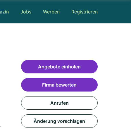
azin
Jobs
Werben
Registrieren
Angebote einholen
Firma bewerten
Anrufen
Änderung vorschlagen