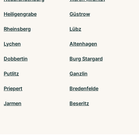
Heiligengrabe
Güstrow
Rheinsberg
Lübz
Lychen
Altenhagen
Dobbertin
Burg Stargard
Putlitz
Ganzlin
Priepert
Bredenfelde
Jarmen
Beseritz