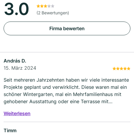
3.0
(2 Bewertungen)
Firma bewerten
András D.
15. März 2024
Seit mehreren Jahrzehnten haben wir viele interessante
Projekte geplant und verwirklicht. Diese waren mal ein
schöner Wintergarten, mal ein Mehrfamilienhaus mit
gehobener Ausstattung oder eine Terrasse mit
Natursteintisch und Bänken auf dem Dach des
Weiterlesen
Penthouses auf dem Bunker in Mürwik. Die
Zusammenarbeit brachte immer Freude am Schaffen.
Heute sehe ich es auch nicht anders und empfehle die
Timm