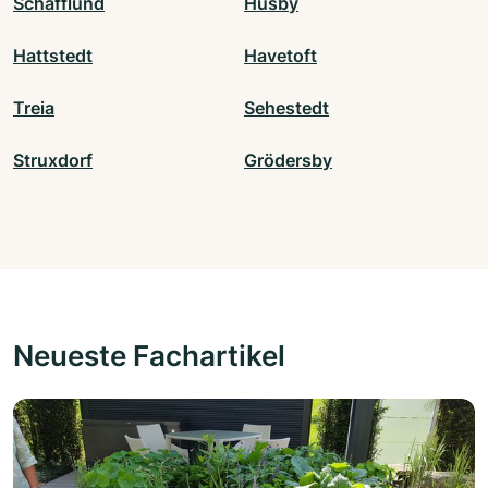
Schafflund
Hüsby
Hattstedt
Havetoft
Treia
Sehestedt
Struxdorf
Grödersby
Neueste Fachartikel