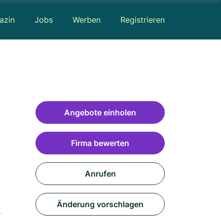
azin
Jobs
Werben
Registrieren
Angebote einholen
Firma bewerten
Anrufen
Änderung vorschlagen