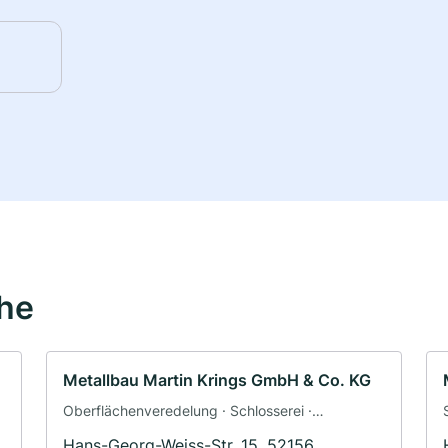
ähe
Metallbau Martin Krings GmbH & Co. KG
Oberflächenveredelung · Schlosserei ·
Schweisserei
Hans-Georg-Weiss-Str. 15, 52156