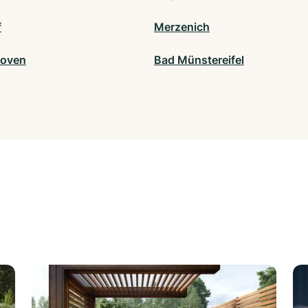
f
Merzenich
hoven
Bad Münstereifel