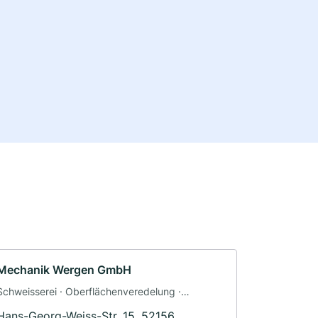
Mechanik Wergen GmbH
Schweisserei · Oberflächenveredelung ·
Schlosserei
Hans-Georg-Weiss-Str. 15, 52156