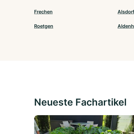
Frechen
Alsdor
Roetgen
Alden
Neueste Fachartikel