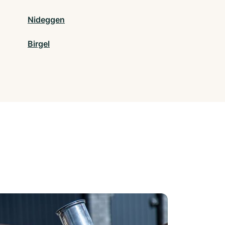
Nideggen
Birgel