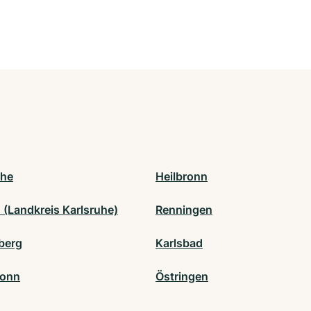
uhe
Heilbronn
 (Landkreis Karlsruhe)
Renningen
berg
Karlsbad
ronn
Östringen