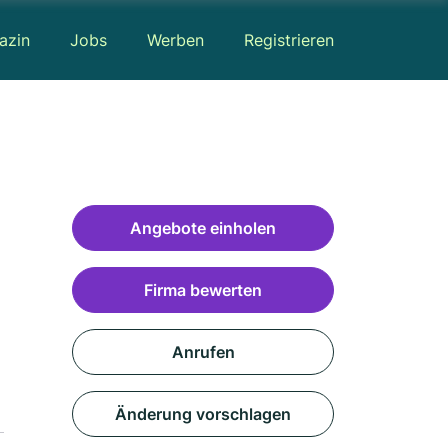
azin
Jobs
Werben
Registrieren
Angebote einholen
Firma bewerten
Anrufen
Änderung vorschlagen