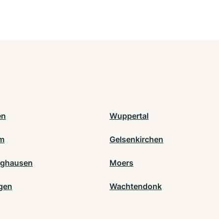
en
Wuppertal
m
Gelsenkirchen
nghausen
Moers
gen
Wachtendonk