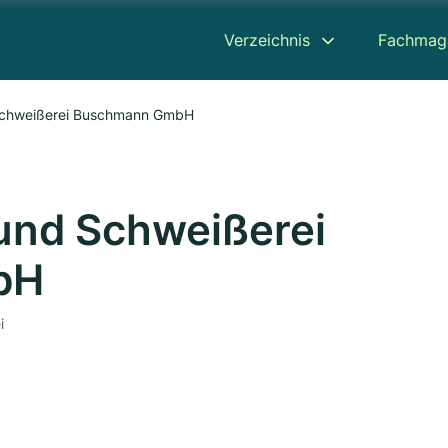
Verzeichnis
Fachmag
 Schweißerei Buschmann GmbH
und Schweißerei
bH
i