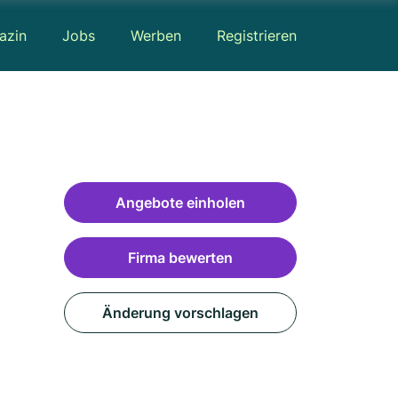
azin
Jobs
Werben
Registrieren
Angebote einholen
Firma bewerten
Änderung vorschlagen