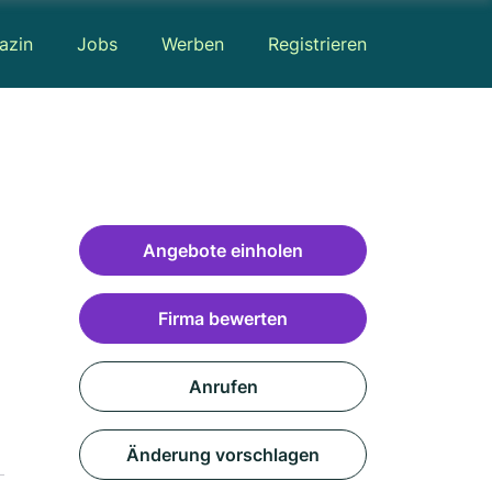
azin
Jobs
Werben
Registrieren
Angebote einholen
Firma bewerten
Anrufen
Änderung vorschlagen