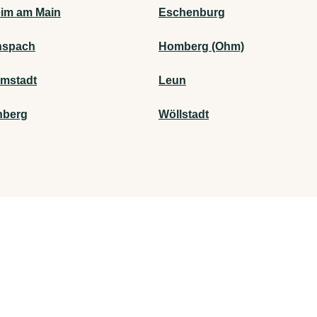
im am Main
Eschenburg
nspach
Homberg (Ohm)
mstadt
Leun
nberg
Wöllstadt