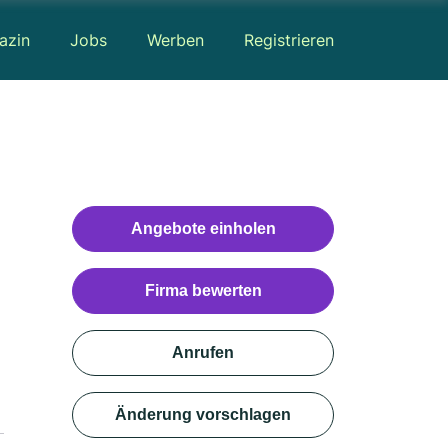
azin
Jobs
Werben
Registrieren
Angebote einholen
Firma bewerten
Anrufen
Änderung vorschlagen