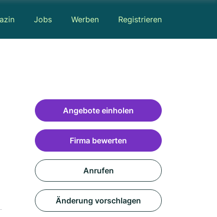
azin
Jobs
Werben
Registrieren
Angebote einholen
Firma bewerten
Anrufen
Änderung vorschlagen