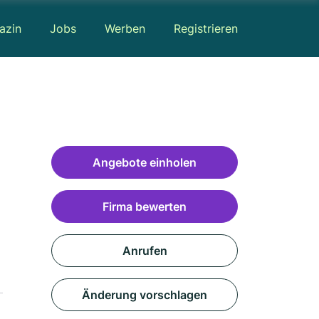
azin
Jobs
Werben
Registrieren
Angebote einholen
Firma bewerten
Anrufen
Änderung vorschlagen