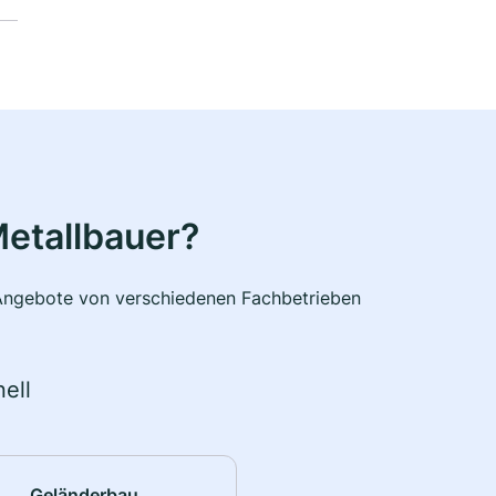
etallbauer?
e Angebote von verschiedenen Fachbetrieben
ell
Geländerbau