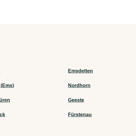
n
Emsdetten
 (Ems)
Nordhorn
üren
Geeste
ck
Fürstenau