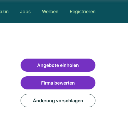
azin
Jobs
Werben
Registrieren
Angebote einholen
Firma bewerten
Änderung vorschlagen