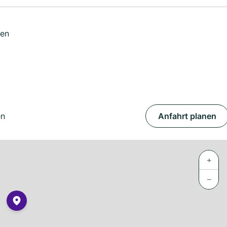
gen
en
Anfahrt planen
+
−