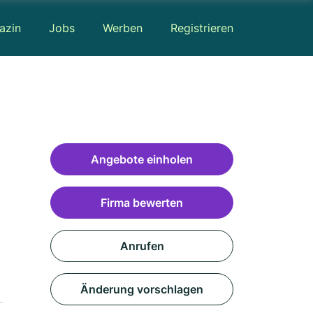
azin
Jobs
Werben
Registrieren
Angebote einholen
Firma bewerten
Anrufen
Änderung vorschlagen