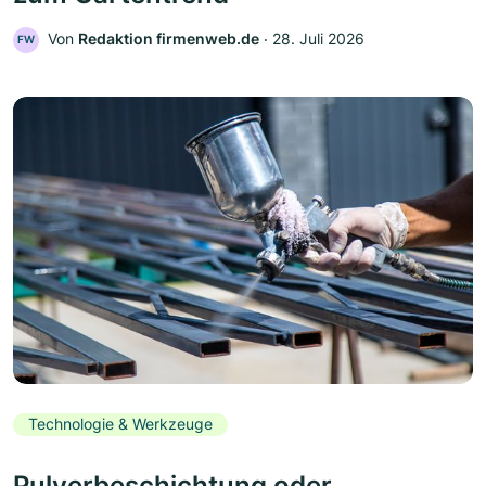
Von
Redaktion firmenweb.de
‧
28. Juli 2026
FW
Technologie & Werkzeuge
Pulverbeschichtung oder