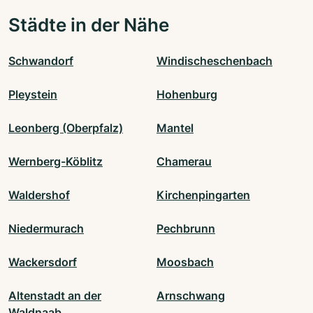
Städte in der Nähe
Schwandorf
Windischeschenbach
Pleystein
Hohenburg
Leonberg (Oberpfalz)
Mantel
Wernberg-Köblitz
Chamerau
Waldershof
Kirchenpingarten
Niedermurach
Pechbrunn
Wackersdorf
Moosbach
Altenstadt an der
Arnschwang
Waldnaab