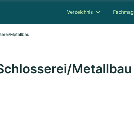
Verzeichnis
Fachmag
erei/Metallbau
chlosserei/Metallbau