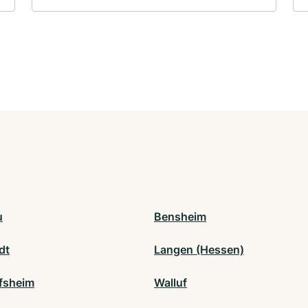
u
Bensheim
dt
Langen (Hessen)
fsheim
Walluf