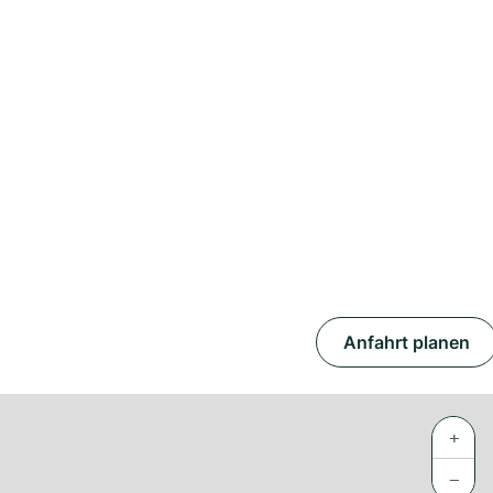
Anfahrt planen
+
−