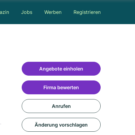
azin
Jobs
Werben
Registrieren
Angebote einholen
Firma bewerten
Anrufen
Änderung vorschlagen