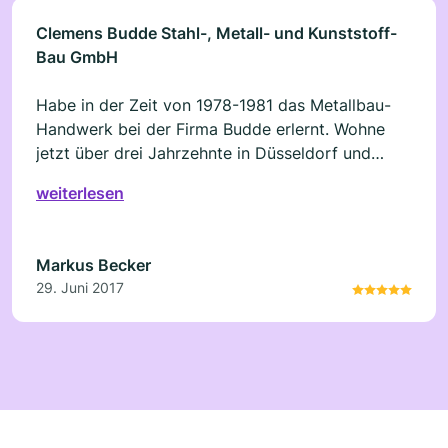
Clemens Budde Stahl-, Metall- und Kunststoff-
Bau GmbH
Habe in der Zeit von 1978-1981 das Metallbau-
Handwerk bei der Firma Budde erlernt. Wohne
jetzt über drei Jahrzehnte in Düsseldorf und
konnte meine Positive Erfahrungen stets weiter
weiterlesen
geben.Hochachtung an diese Firma.
Markus Becker
29. Juni 2017