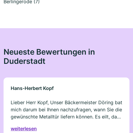
Berlingerode (7)
Neueste Bewertungen in
Duderstadt
Hans-Herbert Kopf
Lieber Herr Kopf, Unser Bäckermeister Döring bat
mich darum bei Ihnen nachzufragen, wann Sie die
gewünschte Metalltür liefern können. Es eilt, da
das Veterinäramt Druck ausübt und Termine
weiterlesen
genannt hat. Danke für eine schnelle Antwort!