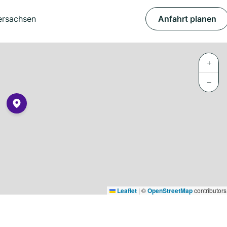
dersachsen
Anfahrt planen
+
−
Leaflet
|
©
OpenStreetMap
contributors