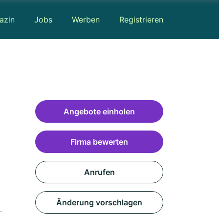
azin
Jobs
Werben
Registrieren
Angebote einholen
Firma bewerten
Anrufen
Änderung vorschlagen