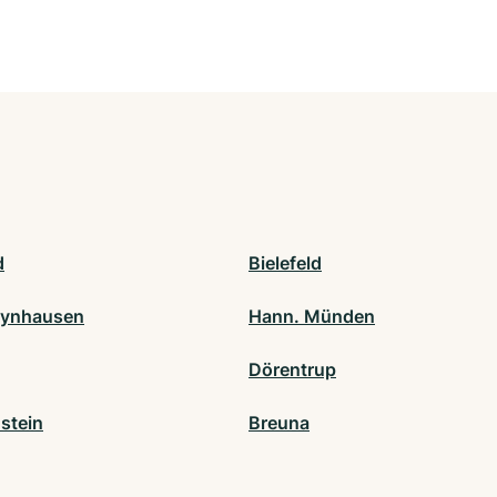
d
Bielefeld
eynhausen
Hann. Münden
Dörentrup
stein
Breuna