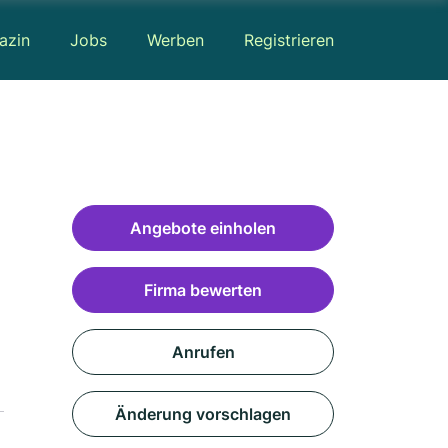
azin
Jobs
Werben
Registrieren
Angebote einholen
Firma bewerten
Anrufen
Änderung vorschlagen