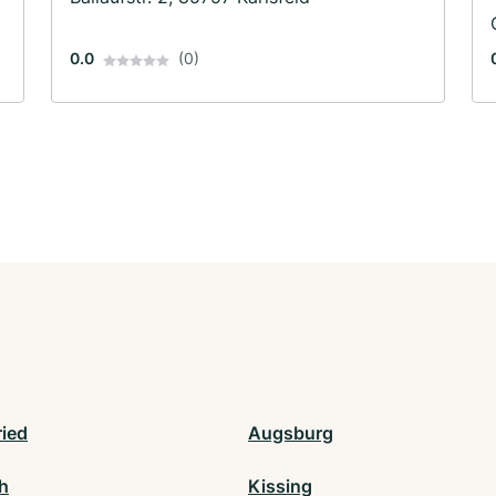
0.0
(0)
ried
Augsburg
h
Kissing