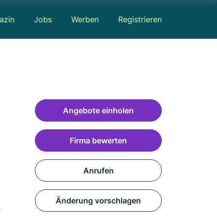
azin
Jobs
Werben
Registrieren
Angebote einholen
Firma bewerten
Anrufen
Änderung vorschlagen