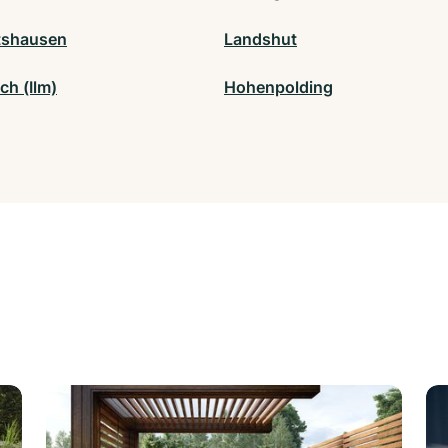
tshausen
Landshut
ch (Ilm)
Hohenpolding