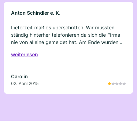
reibungslos. Preislich gesehen war auch alles in
Ordnung. Deshalb geben wir volle Sternezahl.
Anton Schindler e. K.
Lieferzeit maßlos überschritten. Wir mussten
ständig hinterher telefonieren da sich die Firma
nie von alleine gemeldet hat. Am Ende wurden
wir dann noch extrem unfreundlich und patzig
weiterlesen
behandelt. Fragen wurden keine beantwortet und
für ein kurzes Gespräch hatte Herr Schindler
auch keine Zeit mehr. Unser Fazit: Nicht zu
Carolin
empfehlen!
02. April 2015