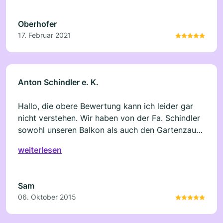
Oberhofer
17. Februar 2021
Anton Schindler e. K.
Hallo, die obere Bewertung kann ich leider gar
nicht verstehen. Wir haben von der Fa. Schindler
sowohl unseren Balkon als auch den Gartenzaun
fertigen lassen. Obwohl mein Mann und ich uns
weiterlesen
anfangs nicht einig waren, wie wir alles gestalten
wollen, hat die Beratung durch Herrn Schindler
sen. bei uns und die zwei unterschiedlichen Ideen
Sam
seinerseits schnell zu einem für uns stimmigen
06. Oktober 2015
Ergebnis geführt. Fertigung und Lieferung waren
absolut in Ordnung und die Montage verlief